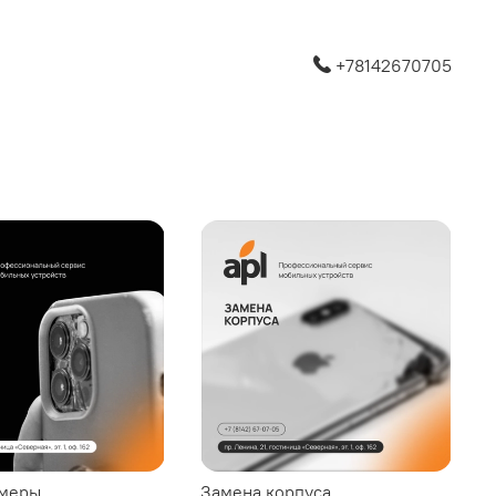
+78142670705
амеры
Замена корпуса